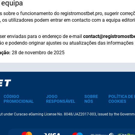
 equipa
s sobre o funcionamento do registromostbet.pro, sugerir correç
 os utilizadores podem entrar em contacto com a equipa editoria
r enviadas para o endereço de e-mail
contact@registromostbe
o e podendo originar ajustes ou atualizações das informações 
ação:
28 de novembro de 2025
CÓDIGO
JOGO
SOBRE
POLÍTICA DE
PROMOCIONAL
RESPONSÁVEL
NÓS
COOKIES
d out under Curacao eGaming License No. 8048/JAZ2017-003, issued by the Governm