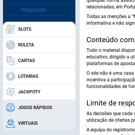
qualquer forma associ
relacionadas, em Portu
Todas as menções a “M
informativa e não signi
SLOTS
Conteúdo com f
ROLETA
Todo o material dispon
educativo, dirigido a 
CARTAS
plataformas de aposta
O site não é uma casa 
LOTARIAS
incentiva a participaç
funcionalidades de for
JACKPOTY
Limite de resp
JOGOS RÁPIDOS
As decisões que cada u
utilização de ofertas 
VIRTUAIS
A equipa do registromo