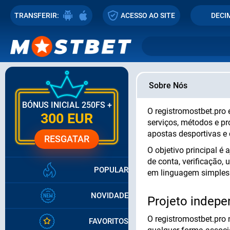
TRANSFERIR:
ACESSO AO SITE
DECI
Sobre Nós
BÓNUS INICIAL 250FS +
O registromostbet.pro 
300 EUR
serviços, métodos e pr
apostas desportivas e 
RESGATAR
O objetivo principal é
de conta, verificação,
POPULAR
em linguagem simples e
NOVIDADE
Projeto indepe
O registromostbet.pro 
FAVORITOS