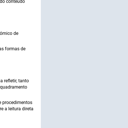
 do conteúdo
nómico de
ras formas de
refletir, tanto
enquadramento
 e procedimentos
 a leitura direta