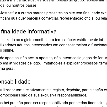
ado à marca Mostbet, às suas empresas do grupo, representant
gal ou noutros países.
ostbet” e a outras marcas presentes no site têm finalidade ex
ficam qualquer parceria comercial, representação oficial ou rela
inalidade informativa
ibilizado no registromostbet.pro tem carácter estritamente info
utilizadores adultos interessados em conhecer melhor o funcion
s online.
de apostas, não aceita apostas, não intermedeia jogos de fortu
ão em atividades de jogo, limitando-se a explicar processos, ter
ma geral.
onsabilidade
tilizador toma relativamente a registo, depósito, participação 
promocionais são da sua exclusiva responsabilidade.
stbet.pro não pode ser responsabilizada por perdas financeiras