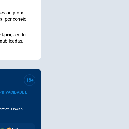
ões ou propor
l por correio
t.pro
, sendo
publicadas.
18+
 PRIVACIDADE E
ent of Curacao.