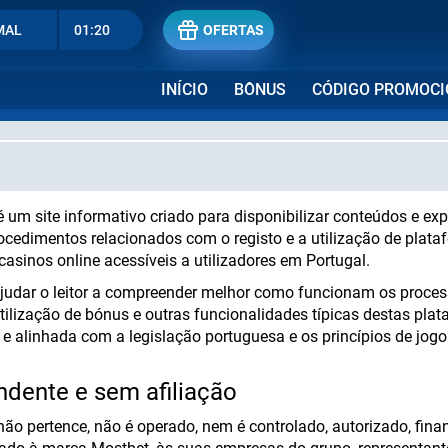
MAL
01:20
OFERTAS
INÍCIO
BÔNUS
CÓDIGO PROMOCI
é um site informativo criado para disponibilizar conteúdos e ex
ocedimentos relacionados com o registo e a utilização de plata
casinos online acessíveis a utilizadores em Portugal.
 ajudar o leitor a compreender melhor como funcionam os proces
 utilização de bónus e outras funcionalidades típicas destas pla
 alinhada com a legislação portuguesa e os princípios de jogo
ndente e sem afiliação
não pertence, não é operado, nem é controlado, autorizado, fina